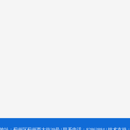
 地址：蓟州区蓟州西大街39号 | 联系电话：82863884 | 技